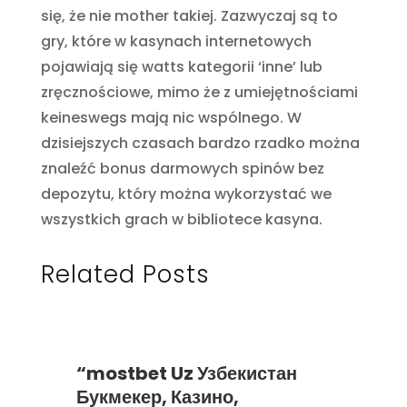
się, że nie mother takiej. Zazwyczaj są to
gry, które w kasynach internetowych
pojawiają się watts kategorii ‘inne’ lub
zręcznościowe, mimo że z umiejętnościami
keineswegs mają nic wspólnego. W
dzisiejszych czasach bardzo rzadko można
znaleźć bonus darmowych spinów bez
depozytu, który można wykorzystać we
wszystkich grach w bibliotece kasyna.
Related Posts
“mostbet Uz Узбекистан
Букмекер, Казино,