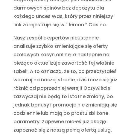
darmowych spinów bez depozytu dla
każdego unces Was, który przez niniejszy
link zarejestruje się w ” lemon ” Casino.
Nasz zespół ekspertów nieustannie
analizuje szybko zmieniające się oferty
czołowych kasyn online, a następnie na
bieżąco aktualizuje zawartość tej właśnie
tabeli. A to oznacza, że to, co przeczytałeś
wczoraj na naszej stronie, dziś może się już
różnić od poprzedniej wersji! Oczywiście
zazwyczaj nie będą to istotne zmiany, bo
jednak bonusy i promocje nie zmieniają się
codziennie lub mają po prostu zbliżone
parametry. Zapewne miałeś już okazję
zapoznać się z naszą pełną ofertą usług.