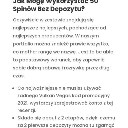
Jak Mogę Wykorzystać 50
Spinów Bez Depozytu?
Oczywiście w zestawie znajdują się
najlepsze z najlepszych, pochodzące od
najlepszych producentów. W naszym
portfolio można znaleźć prawie wszystko,
co mother rangę we nazwę. Jest to be able
to podstawowy warunek, aby zapewnić
sobie dobrą zabawę i rozrywkę przez długi
czas.
Co najważniejsze nie musisz używać
żadnego Vulkan Vegas kod promocyjny
2021, wystarczy zarejestrować konto z tej
recenzji.
Składa się about z 2 etapów, dzięki czemu
za 2 pierwsze depozyty można tu zgarnąć