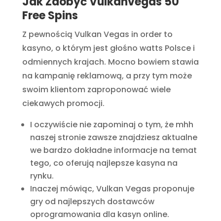
Jak Zdobyć Vulkanvegas 50
Free Spins
Z pewnością Vulkan Vegas in order to
kasyno, o którym jest głośno watts Polsce i
odmiennych krajach. Mocno bowiem stawia
na kampanię reklamową, a przy tym może
swoim klientom zaproponować wiele
ciekawych promocji.
I oczywiście nie zapominaj o tym, że mhh
naszej stronie zawsze znajdziesz aktualne
we bardzo dokładne informacje na temat
tego, co oferują najlepsze kasyna na
rynku.
Inaczej mówiąc, Vulkan Vegas proponuje
gry od najlepszych dostawców
oprogramowania dla kasyn online.