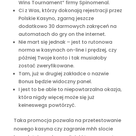
Wins Tournament” firmy Spinomenal.
Ci z Was, którzy dokonają rejestracji przez
Polskie Kasyno, zgarną jeszcze
dodatkowo 30 darmowych zakręceń na
automatach do gry on the internet.
Nie mart się jednak – jest to rutonowa
norma w kasynach on-line i prędzej, czy
później Twoje konto i tak musiałoby
zostać zweryfikowane.
Tam, już w drugiej zakładce o nazwie
Bonus będzie widoczny panel.
I jest to be able to niepowtarzalna okazja,
która nigdy więcej może się już
keineswegs powtórzyć.
Taka promocja pozwala na przetestowanie
nowego kasyna czy zagranie mhh slocie