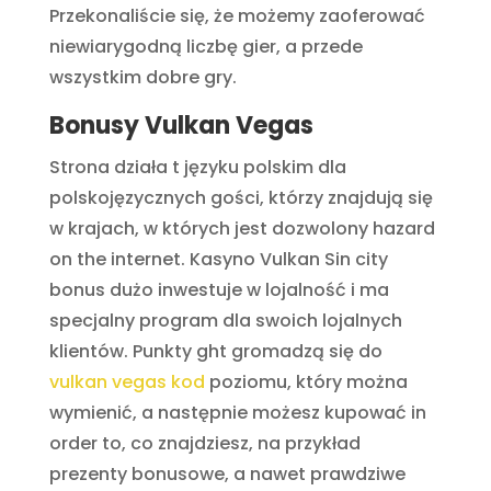
Przekonaliście się, że możemy zaoferować
niewiarygodną liczbę gier, a przede
wszystkim dobre gry.
Bonusy Vulkan Vegas
Strona działa t języku polskim dla
polskojęzycznych gości, którzy znajdują się
w krajach, w których jest dozwolony hazard
on the internet. Kasyno Vulkan Sin city
bonus dużo inwestuje w lojalność i ma
specjalny program dla swoich lojalnych
klientów. Punkty ght gromadzą się do
vulkan vegas kod
poziomu, który można
wymienić, a następnie możesz kupować in
order to, co znajdziesz, na przykład
prezenty bonusowe, a nawet prawdziwe