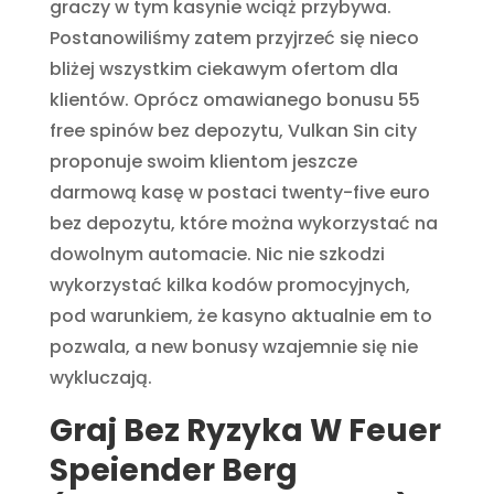
graczy w tym kasynie wciąż przybywa.
Postanowiliśmy zatem przyjrzeć się nieco
bliżej wszystkim ciekawym ofertom dla
klientów. Oprócz omawianego bonusu 55
free spinów bez depozytu, Vulkan Sin city
proponuje swoim klientom jeszcze
darmową kasę w postaci twenty-five euro
bez depozytu, które można wykorzystać na
dowolnym automacie. Nic nie szkodzi
wykorzystać kilka kodów promocyjnych,
pod warunkiem, że kasyno aktualnie em to
pozwala, a new bonusy wzajemnie się nie
wykluczają.
Graj Bez Ryzyka W Feuer
Speiender Berg