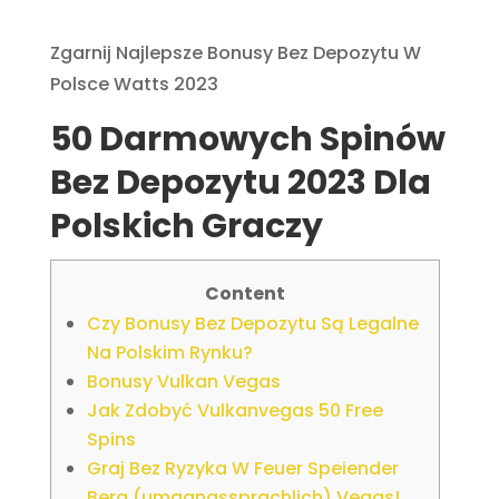
Zgarnij Najlepsze Bonusy Bez Depozytu W
Polsce Watts 2023
50 Darmowych Spinów
Bez Depozytu 2023 Dla
Polskich Graczy
Content
Czy Bonusy Bez Depozytu Są Legalne
Na Polskim Rynku?
Bonusy Vulkan Vegas
Jak Zdobyć Vulkanvegas 50 Free
Spins
Graj Bez Ryzyka W Feuer Speiender
Berg (umgangssprachlich) Vegas!