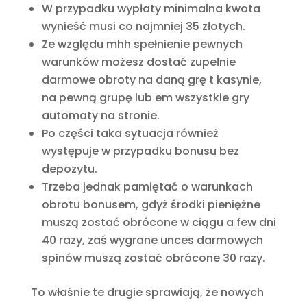
W przypadku wypłaty minimalna kwota
wynieść musi co najmniej 35 złotych.
Ze względu mhh spełnienie pewnych
warunków możesz dostać zupełnie
darmowe obroty na daną grę t kasynie,
na pewną grupę lub em wszystkie gry
automaty na stronie.
Po części taka sytuacja również
występuje w przypadku bonusu bez
depozytu.
Trzeba jednak pamiętać o warunkach
obrotu bonusem, gdyż środki pieniężne
muszą zostać obrócone w ciągu a few dni
40 razy, zaś wygrane unces darmowych
spinów muszą zostać obrócone 30 razy.
To właśnie te drugie sprawiają, że nowych