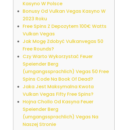
Kasyno W Polsce
Bonusy Od Vulkan Vegas Kasyno W
2023 Roku
Free Spins Z Depozytem 100€ Watts
Vulkan Vegas
Jak Mogę Zdobyć Vulkanvegas 50
Free Rounds?
Czy Warto Wykorzystać Feuer
Speiender Berg
(umgangssprachlich) Vegas 50 Free
Spins Code Na Book Of Dead?
Jaka Jest Maksymalna Kwota
Vulkan Vegas Fifty Free Spins?
Hojna Chollo Od Kasyna Feuer
Speiender Berg
(umgangssprachlich) Vegas Na
Naszej Stronie