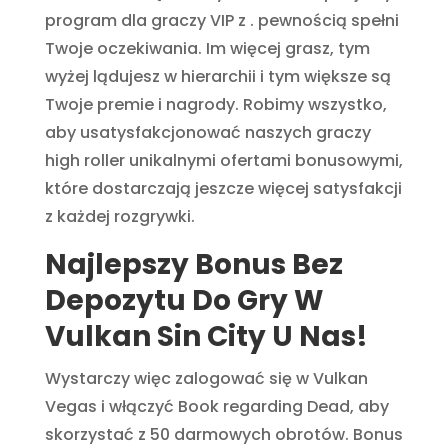
program dla graczy VIP z . pewnością spełni
Twoje oczekiwania. Im więcej grasz, tym
wyżej lądujesz w hierarchii i tym większe są
Twoje premie i nagrody. Robimy wszystko,
aby usatysfakcjonować naszych graczy
high roller unikalnymi ofertami bonusowymi,
które dostarczają jeszcze więcej satysfakcji
z każdej rozgrywki.
Najlepszy Bonus Bez
Depozytu Do Gry W
Vulkan Sin City U Nas!
Wystarczy więc zalogować się w Vulkan
Vegas i włączyć Book regarding Dead, aby
skorzystać z 50 darmowych obrotów. Bonus