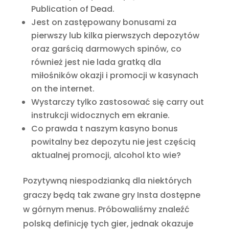
Publication of Dead.
Jest on zastępowany bonusami za
pierwszy lub kilka pierwszych depozytów
oraz garścią darmowych spinów, co
również jest nie lada gratką dla
miłośników okazji i promocji w kasynach
on the internet.
Wystarczy tylko zastosować się carry out
instrukcji widocznych em ekranie.
Co prawda t naszym kasyno bonus
powitalny bez depozytu nie jest częścią
aktualnej promocji, alcohol kto wie?
Pozytywną niespodzianką dla niektórych
graczy będą tak zwane gry Insta dostępne
w górnym menus. Próbowaliśmy znaleźć
polską definicję tych gier, jednak okazuje