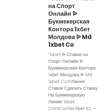
на Спорт
Онлайн ᐉ
Букмекерская
Контора 1хбет
Молдова ᐉ Md
1xbet Co
"1xbet ᐉ Ставки на
Спорт Онлайн ᐉ
Букмекерская Контора
1хбет Молдова ᐉ Md
1xbet ComЛиния
Ставок Сделать Ставку
На Букмекерскую
Линию 1xbet
ComContentБет Kz —