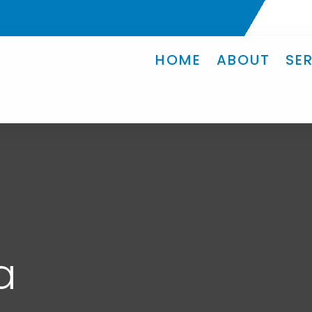
HOME
ABOUT
SE
a