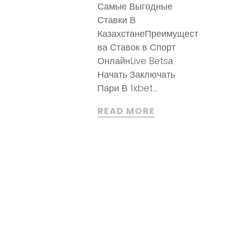
Самые Выгодные
Ставки В
КазахстанеПреимущест
ва Ставок в Спорт
ОнлайнLive Betsа
Начать Заключать
Пари В 1xbet...
READ MORE