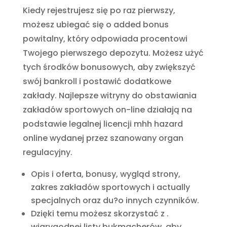
Kiedy rejestrujesz się po raz pierwszy,
możesz ubiegać się o added bonus
powitalny, który odpowiada procentowi
Twojego pierwszego depozytu. Możesz użyć
tych środków bonusowych, aby zwiększyć
swój bankroll i postawić dodatkowe
zakłady. Najlepsze witryny do obstawiania
zakładów sportowych on-line działają na
podstawie legalnej licencji mhh hazard
online wydanej przez szanowany organ
regulacyjny.
Opis i oferta, bonusy, wygląd strony,
zakres zakładów sportowych i actually
specjalnych oraz du?o innych czynników.
Dzięki temu możesz skorzystać z .
wiarygodnej listy bukmacherów, aby