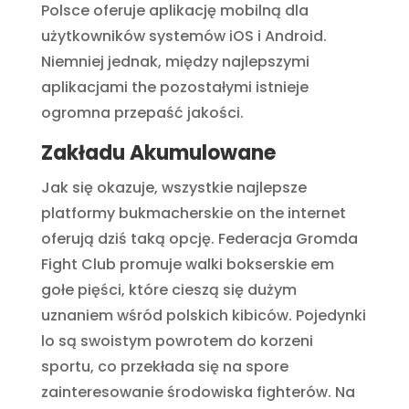
Polsce oferuje aplikację mobilną dla
użytkowników systemów iOS i Android.
Niemniej jednak, między najlepszymi
aplikacjami the pozostałymi istnieje
ogromna przepaść jakości.
Zakładu Akumulowane
Jak się okazuje, wszystkie najlepsze
platformy bukmacherskie on the internet
oferują dziś taką opcję. Federacja Gromda
Fight Club promuje walki bokserskie em
gołe pięści, które cieszą się dużym
uznaniem wśród polskich kibiców. Pojedynki
lo są swoistym powrotem do korzeni
sportu, co przekłada się na spore
zainteresowanie środowiska fighterów. Na