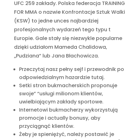
UFC 259 zakłady. Polska federacja TRAINING
FOR MMA o nazwie Konfrontacje Sztuk Walki
(KSW) to jedne unces najbardziej
profesjonalnych wydarzeń tego typu t
Europie. Gale stały się niezwykle popularne
dzięki udziałom Mameda Chalidowa,
„Pudziana” lub Jana Błachowicza.
Przeczytaj nasz pełny sejf i przewodnik po
odpowiedzialnym hazardzie tutaj.
Setki stron bukmacherskich proponuje
swoje” “usługi milionom klientów,
uwielbiającym zakłady sportowe.
Internetowi bukmacherzy wykorzystują
promocje i actually bonusy, aby
przyciągnąć klientów.
Żeby je spieniężyć, należy postawić je