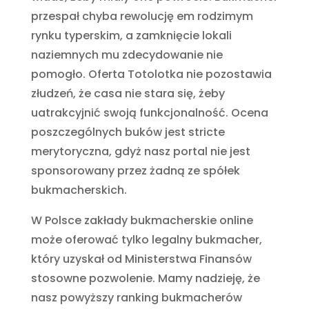
przespał chyba rewolucję em rodzimym
rynku typerskim, a zamknięcie lokali
naziemnych mu zdecydowanie nie
pomogło. Oferta Totolotka nie pozostawia
złudzeń, że casa nie stara się, żeby
uatrakcyjnić swoją funkcjonalność. Ocena
poszczególnych buków jest stricte
merytoryczna, gdyż nasz portal nie jest
sponsorowany przez żadną ze spółek
bukmacherskich.
W Polsce zakłady bukmacherskie online
może oferować tylko legalny bukmacher,
który uzyskał od Ministerstwa Finansów
stosowne pozwolenie. Mamy nadzieję, że
nasz powyższy ranking bukmacherów