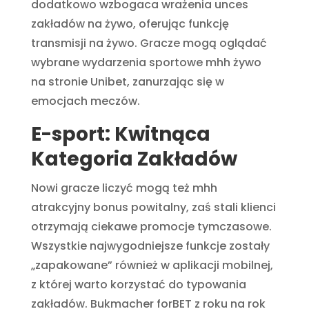
dodatkowo wzbogaca wrażenia unces
zakładów na żywo, oferując funkcję
transmisji na żywo. Gracze mogą oglądać
wybrane wydarzenia sportowe mhh żywo
na stronie Unibet, zanurzając się w
emocjach meczów.
E-sport: Kwitnąca
Kategoria Zakładów
Nowi gracze liczyć mogą też mhh
atrakcyjny bonus powitalny, zaś stali klienci
otrzymają ciekawe promocje tymczasowe.
Wszystkie najwygodniejsze funkcje zostały
„zapakowane” również w aplikacji mobilnej,
z której warto korzystać do typowania
zakładów. Bukmacher forBET z roku na rok