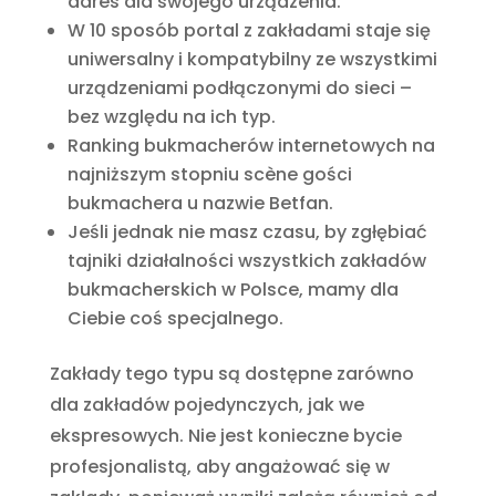
adres dla swojego urządzenia.
W 10 sposób portal z zakładami staje się
uniwersalny i kompatybilny ze wszystkimi
urządzeniami podłączonymi do sieci –
bez względu na ich typ.
Ranking bukmacherów internetowych na
najniższym stopniu scène gości
bukmachera u nazwie Betfan.
Jeśli jednak nie masz czasu, by zgłębiać
tajniki działalności wszystkich zakładów
bukmacherskich w Polsce, mamy dla
Ciebie coś specjalnego.
Zakłady tego typu są dostępne zarówno
dla zakładów pojedynczych, jak we
ekspresowych. Nie jest konieczne bycie
profesjonalistą, aby angażować się w