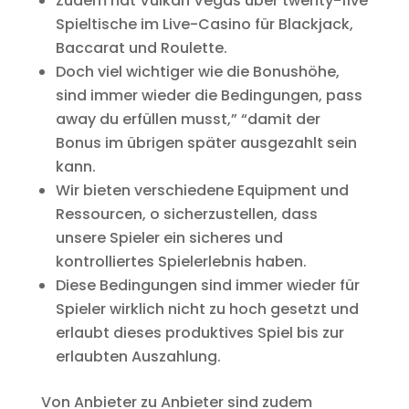
Zudem hat Vulkan Vegas über twenty-five
Spieltische im Live-Casino für Blackjack,
Baccarat und Roulette.
Doch viel wichtiger wie die Bonushöhe,
sind immer wieder die Bedingungen, pass
away du erfüllen musst,” “damit der
Bonus im übrigen später ausgezahlt sein
kann.
Wir bieten verschiedene Equipment und
Ressourcen, o sicherzustellen, dass
unsere Spieler ein sicheres und
kontrolliertes Spielerlebnis haben.
Diese Bedingungen sind immer wieder für
Spieler wirklich nicht zu hoch gesetzt und
erlaubt dieses produktives Spiel bis zur
erlaubten Auszahlung.
Von Anbieter zu Anbieter sind zudem