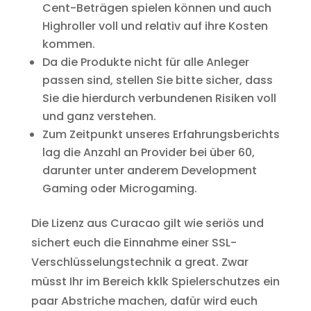
Cent-Beträgen spielen können und auch
Highroller voll und relativ auf ihre Kosten
kommen.
Da die Produkte nicht für alle Anleger
passen sind, stellen Sie bitte sicher, dass
Sie die hierdurch verbundenen Risiken voll
und ganz verstehen.
Zum Zeitpunkt unseres Erfahrungsberichts
lag die Anzahl an Provider bei über 60,
darunter unter anderem Development
Gaming oder Microgaming.
Die Lizenz aus Curacao gilt wie seriös und
sichert euch die Einnahme einer SSL-
Verschlüsselungstechnik a great. Zwar
müsst Ihr im Bereich kklk Spielerschutzes ein
paar Abstriche machen, dafür wird euch