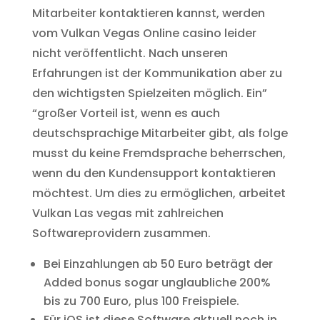
Mitarbeiter kontaktieren kannst, werden
vom Vulkan Vegas Online casino leider
nicht veröffentlicht. Nach unseren
Erfahrungen ist der Kommunikation aber zu
den wichtigsten Spielzeiten möglich. Ein”
“großer Vorteil ist, wenn es auch
deutschsprachige Mitarbeiter gibt, als folge
musst du keine Fremdsprache beherrschen,
wenn du den Kundensupport kontaktieren
möchtest. Um dies zu ermöglichen, arbeitet
Vulkan Las vegas mit zahlreichen
Softwareprovidern zusammen.
Bei Einzahlungen ab 50 Euro beträgt der
Added bonus sogar unglaubliche 200%
bis zu 700 Euro, plus 100 Freispiele.
Für iOS ist diese Software aktuell noch in