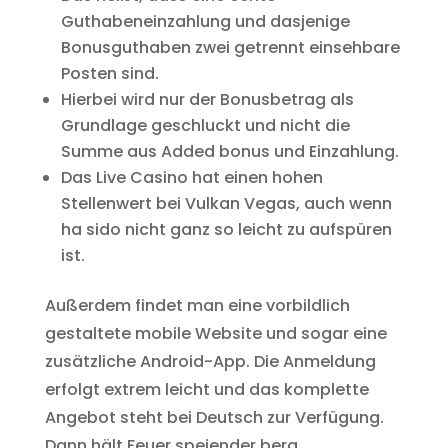
Guthabeneinzahlung und dasjenige
Bonusguthaben zwei getrennt einsehbare
Posten sind.
Hierbei wird nur der Bonusbetrag als
Grundlage geschluckt und nicht die
Summe aus Added bonus und Einzahlung.
Das Live Casino hat einen hohen
Stellenwert bei Vulkan Vegas, auch wenn
ha sido nicht ganz so leicht zu aufspüren
ist.
Außerdem findet man eine vorbildlich
gestaltete mobile Website und sogar eine
zusätzliche Android-App. Die Anmeldung
erfolgt extrem leicht und das komplette
Angebot steht bei Deutsch zur Verfügung.
Dann hält Feuer speiender berg