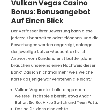
Vulkan Vegas Casino
Bonus: Bonusangebot
Auf Einen Blick
Der Verfasser ihrer Bewertung kann diese
jederzeit bearbeiten oder” “löschen, und die
Bewertungen werden angezeigt, solange
der jeweilige Nutzer-Account aktiv ist.
Antwort vom Kundendienst battle, „dann
brauchen unsereins einen Nachweis dieser
Bank“ Das ich nichtmal mehr weis welche
Karte dasjenige war verstehen die nicht.”
Vulkan Vegas stellt allerdings noch
weitere Tischspiele bereit, etwa Andar
Bahar, Sic Bo, Hi-Lo Switch und Teen Patti.
Das heißt, dass eine echte