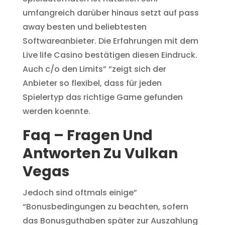
umfangreich darüber hinaus setzt auf pass
away besten und beliebtesten
Softwareanbieter. Die Erfahrungen mit dem
Live life Casino bestätigen diesen Eindruck.
Auch c/o den Limits” “zeigt sich der
Anbieter so flexibel, dass für jeden
Spielertyp das richtige Game gefunden
werden koennte.
Faq – Fragen Und
Antworten Zu Vulkan
Vegas
Jedoch sind oftmals einige”
“Bonusbedingungen zu beachten, sofern
das Bonusguthaben später zur Auszahlung