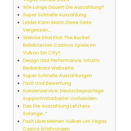
Wie Lange Dauert Die Auszahlung?
Super Schnelle Auszahlung
Leider Kann Mann Diese Seite
Vergessen…
Welche Sind Kick The Bucket
Beliebtesten Casinos Spiele Im
Vulkan Sin City?
Design Und Performance: Intuitiv
Bedienbare Webseite
Super Schnelle Auszahlungen
Fazit Und Bewertung
Kundenservice: Deutschsprachige
Supportmitarbeiter Vorhanden
Das Die Auszahlung Letztens
Solange…”
Fazit über Meinen Vulkan Las Vegas
Casino Erfahrungen