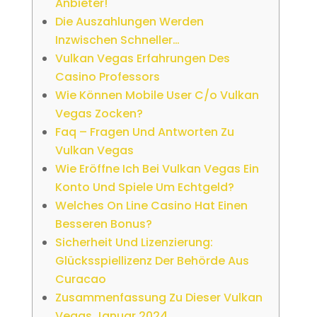
Anbieter!
Die Auszahlungen Werden
Inzwischen Schneller…
Vulkan Vegas Erfahrungen Des
Casino Professors
Wie Können Mobile User C/o Vulkan
Vegas Zocken?
Faq – Fragen Und Antworten Zu
Vulkan Vegas
Wie Eröffne Ich Bei Vulkan Vegas Ein
Konto Und Spiele Um Echtgeld?
Welches On Line Casino Hat Einen
Besseren Bonus?
Sicherheit Und Lizenzierung:
Glücksspiellizenz Der Behörde Aus
Curacao
Zusammenfassung Zu Dieser Vulkan
Vegas Januar 2024