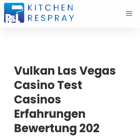
Vulkan Las Vegas
Casino Test
Casinos
Erfahrungen
Bewertung 202