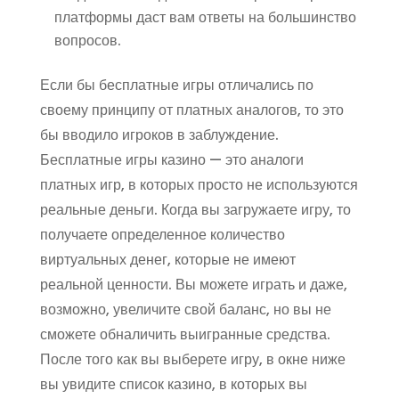
платформы даст вам ответы на большинство
вопросов.
Если бы бесплатные игры отличались по
своему принципу от платных аналогов, то это
бы вводило игроков в заблуждение.
Бесплатные игры казино — это аналоги
платных игр, в которых просто не используются
реальные деньги. Когда вы загружаете игру, то
получаете определенное количество
виртуальных денег, которые не имеют
реальной ценности. Вы можете играть и даже,
возможно, увеличите свой баланс, но вы не
сможете обналичить выигранные средства.
После того как вы выберете игру, в окне ниже
вы увидите список казино, в которых вы