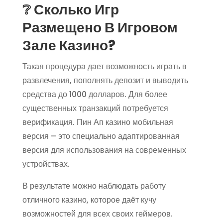
❔ Сколько Игр
Размещено В Игровом
Зале Казино?
Такая процедура дает возможность играть в
развлечения, пополнять депозит и выводить
средства до 1000 долларов. Для более
существенных транзакций потребуется
верификация. Пин Ап казино мобильная
версия – это специально адаптированная
версия для использования на современных
устройствах.
В результате можно наблюдать работу
отличного казино, которое даёт кучу
возможностей для всех своих геймеров.