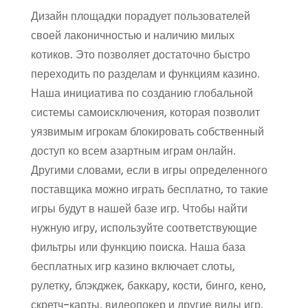
Дизайн площадки порадует пользователей
своей лаконичностью и наличию милых
котиков. Это позволяет достаточно быстро
переходить по разделам и функциям казино.
Наша инициатива по созданию глобальной
системы самоисключения, которая позволит
уязвимым игрокам блокировать собственный
доступ ко всем азартным играм онлайн.
Другими словами, если в игры определенного
поставщика можно играть бесплатно, то такие
игры будут в нашей базе игр. Чтобы найти
нужную игру, используйте соответствующие
фильтры или функцию поиска. Наша база
бесплатных игр казино включает слоты,
рулетку, блэкджек, баккару, кости, бинго, кено,
скретч-карты, видеопокер и другие виды игр.