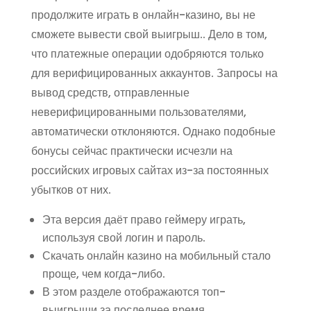
продолжите играть в онлайн-казино, вы не
сможете вывести свой выигрыш.. Дело в том,
что платежные операции одобряются только
для верифицированных аккаунтов. Запросы на
вывод средств, отправленные
неверифицированными пользователями,
автоматически отклоняются. Однако подобные
бонусы сейчас практически исчезли на
российских игровых сайтах из-за постоянных
убытков от них.
Эта версия даёт право геймеру играть,
используя свой логин и пароль.
Скачать онлайн казино на мобильный стало
проще, чем когда-либо.
В этом разделе отображаются топ-
выигрыши за последнее время.