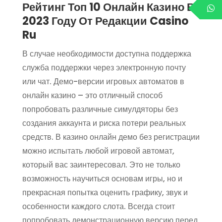
Рейтинг Топ 10 Онлайн Казино В
2023 Году От Редакции Casino
Ru
В случае необходимости доступна поддержка
служба поддержки через электронную почту
или чат. Демо-версии игровых автоматов в
онлайн казино – это отличный способ
попробовать различные симулдяторы без
создания аккаунта и риска потери реальных
средств. В казино онлайн демо без регистрации
можно испытать любой игровой автомат,
который вас заинтересовал. Это не только
возможность научиться основам игры, но и
прекрасная попытка оценить графику, звук и
особенности каждого слота. Всегда стоит
попробовать демонстрационную версию перед