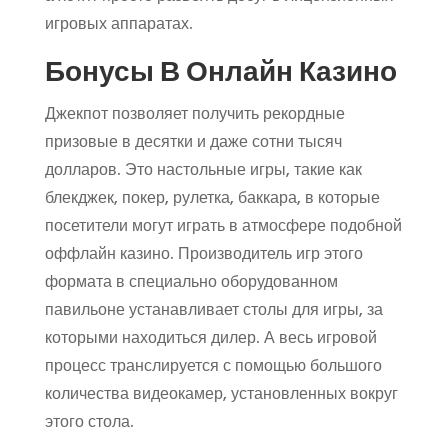
игровых аппаратах.
Бонусы В Онлайн Казино
Джекпот позволяет получить рекордные
призовые в десятки и даже сотни тысяч
долларов. Это настольные игры, такие как
блекджек, покер, рулетка, баккара, в которые
посетители могут играть в атмосфере подобной
оффлайн казино. Производитель игр этого
формата в специально оборудованном
павильоне устанавливает столы для игры, за
которыми находиться дилер. А весь игровой
процесс транслируется с помощью большого
количества видеокамер, установленных вокруг
этого стола.