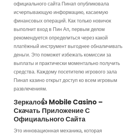
официального сайта Пинап опубликовала
исчерпывающую информацию, касаемую
финансовых операций. Как только новичок
выполнит вход в Пин Ап, первым делом
рекомендуется определиться через какой
платёжный инструмент выгоднее обналичивать
деньги. Это поможет избежать комиссии за
выплаты и практически моментально получить
средства. Каждому посетителю игрового зала
Пинап казино открыт доступ ко всем игровым
развлечениям.
Зеркало👍 Mobile Casino –
Скачать Приложение С
Официального Сайта
Это инновационная механика, которая