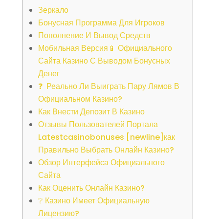
Зеркало
Бонусная Программа Для Игроков
Пополнение И Вывод Средств
Мобильная Версия📱 Официального
Сайта Казино С Выводом Бонусных
Денег
❓ Реально Ли Выиграть Пару Лямов В
Официальном Казино?
Как Внести Депозит В Казино
Отзывы Пользователей Портала
Latestcasinobonuses [newline]как
Правильно Выбрать Онлайн Казино?
Обзор Интерфейса Официального
Сайта
Как Оценить Онлайн Казино?
❔ Казино Имеет Официальную
Лицензию?