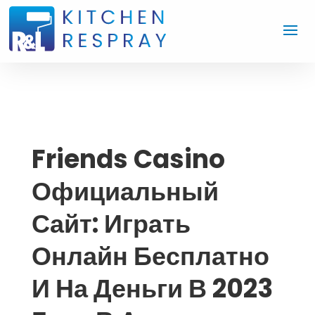
Friends Casino
Официальный
Сайт: Играть
Онлайн Бесплатно
И На Деньги В 2023