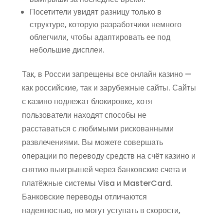
Посетители увидят разницу только в
структуре, которую разработчики немного
облегчили, чтобы адаптировать ее под
небольшие дисплеи.
Так, в России запрещены все онлайн казино —
как российские, так и зарубежные сайты. Сайты
с казино подлежат блокировке, хотя
пользователи находят способы не
расставаться с любимыми рискованными
развлечениями. Вы можете совершать
операции по переводу средств на счёт казино и
снятию выигрышей через банковские счета и
платёжные системы Visa и MasterCard.
Банковские переводы отличаются
надежностью, но могут уступать в скорости,