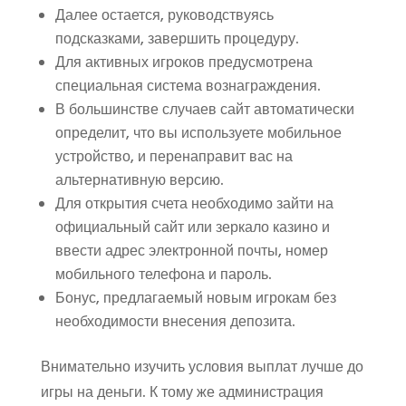
Далее остается, руководствуясь
подсказками, завершить процедуру.
Для активных игроков предусмотрена
специальная система вознаграждения.
В большинстве случаев сайт автоматически
определит, что вы используете мобильное
устройство, и перенаправит вас на
альтернативную версию.
Для открытия счета необходимо зайти на
официальный сайт или зеркало казино и
ввести адрес электронной почты, номер
мобильного телефона и пароль.
Бонус, предлагаемый новым игрокам без
необходимости внесения депозита.
Внимательно изучить условия выплат лучше до
игры на деньги. К тому же администрация