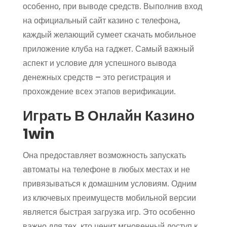
особенно, при выводе средств. Выполнив вход
на официальный сайт казино с телефона,
каждый желающий сумеет скачать мобильное
приложение клуба на гаджет. Самый важный
аспект и условие для успешного вывода
денежных средств – это регистрация и
прохождение всех этапов верификации.
Играть В Онлайн Казино
1win
Она предоставляет возможность запускать
автоматы на телефоне в любых местах и не
привязываться к домашним условиям. Одним
из ключевых преимуществ мобильной версии
является быстрая загрузка игр. Это особенно
важно для тех, кто ценит мгновенный доступ к