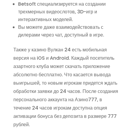
Betsoft специализируется на создании
трехмерных видеослотов, 3D-игр и
интерактивных моделей.
Вы можете даже взаимодействовать с
дилерами через чат, доступный в игре.
Также у казино Вулкан 24 есть мобильная
версия на iOS и Android. Каждый посетитель
азартного клуба может скачать приложение
абсолютно бесплатно. Что касается вывода
выигрышей, то новым игрокам придется ждать
обработки заявки до 24 часов. После создания
персонального аккаунта на Азино777, в
течение 24 часов игрокам доступна опция
активации бонуса без депозита в размере 777
рублей.