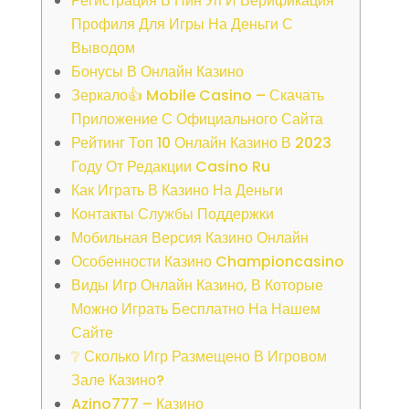
Регистрация В Пин Уп И Верификация
Профиля Для Игры На Деньги С
Выводом
Бонусы В Онлайн Казино
Зеркало👍 Mobile Casino – Скачать
Приложение С Официального Сайта
Рейтинг Топ 10 Онлайн Казино В 2023
Году От Редакции Casino Ru
Как Играть В Казино На Деньги
Контакты Службы Поддержки
Мобильная Версия Казино Онлайн
Особенности Казино Championcasino
Виды Игр Онлайн Казино, В Которые
Можно Играть Бесплатно На Нашем
Сайте
❔ Сколько Игр Размещено В Игровом
Зале Казино?
Azino777 – Казино