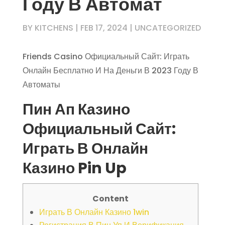
Году В Автомат
BY
KITCHENS
|
FEB 17, 2024
|
UNCATEGORIZED
Friends Casino Официальный Сайт: Играть
Онлайн Бесплатно И На Деньги В 2023 Году В
Автоматы
Пин Ап Казино
Официальный Сайт:
Играть В Онлайн
Казино Pin Up
Content
Играть В Онлайн Казино 1win