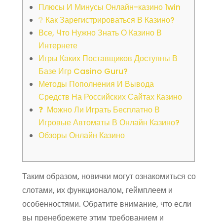
Плюсы И Минусы Онлайн-казино 1win
❔ Как Зарегистрироваться В Казино?
Все, Что Нужно Знать О Казино В
Интернете
Игры Каких Поставщиков Доступны В
Базе Игр Casino Guru?
Методы Пополнения И Вывода
Средств На Российских Сайтах Казино
❓ Можно Ли Играть Бесплатно В
Игровые Автоматы В Онлайн Казино?
Обзоры Онлайн Казино
Таким образом, новички могут ознакомиться со
слотами, их функционалом, геймплеем и
особенностями. Обратите внимание, что если
вы пренебрежете этим требованием и