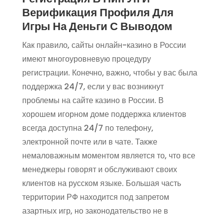
Верификация Профиля Для
Игры На Деньги С Выводом
Как правило, сайты онлайн-казино в России
имеют многоуровневую процедуру
регистрации. Конечно, важно, чтобы у вас была
поддержка 24/7, если у вас возникнут
проблемы на сайте казино в России. В
хорошем игорном доме поддержка клиентов
всегда доступна 24/7 по телефону,
электронной почте или в чате. Также
немаловажным моментом является то, что все
менеджеры говорят и обслуживают своих
клиентов на русском языке. Большая часть
территории РФ находится под запретом
азартных игр, но законодательство не в