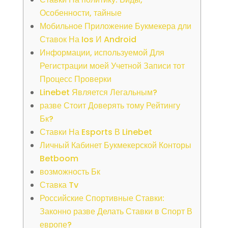
Особенности, тайные
Мобильное Приложение Букмекера дли
Ставок На Ios И Android
Информации, используемой Для
Регистрации моей Учетной Записи тот
Процесс Проверки
Linebet Является Легальным?
разве Стоит Доверять тому Рейтингу
Бк?
Ставки На Esports В Linebet
Личный Кабинет Букмекерской Конторы
Betboom
возможность Бк
Ставка Tv
Российские Спортивные Ставки:
Законно разве Делать Ставки в Спорт В
европе?