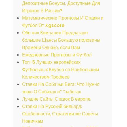
Депозитные Бонусы, Доступные Для
Игроков В России?
Математические Прогнозы И Ставки и
Футбол От Xgscore
Обе них Компании Предлагают
большие Шансы Большую половины
Времени Однако, если Вам
Ежедневные Прогнозы и Футбол
Топ-5 Лучших европейских
Футбольных Клубов со Наибольшим
Количеством Трофеев
Ставки На Собачьи Бега: Что Нужно
знаю О Собаках и” “забегах
Лучшие Сайты Ставок В европе
Ставки На Русский бильярд:
Особенности, Стратегии же Советы
Новичкам