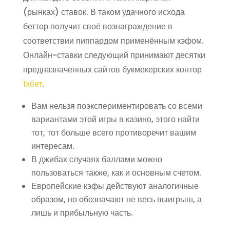
(рынках) ставок. В таком удачного исхода
беттор получит своё вознаграждение в
соответствии пиппардом применённым кэфом.
Онлайн-ставки следующий принимают десятки
предназначенных сайтов букмекерских контор
1хбет
.
Вам нельзя поэкспериментировать со всеми
вариантами этой игры в казино, этого найти
тот, тот больше всего противоречит вашим
интересам.
В джибах случаях баллами можно
пользоваться также, как и основным счетом.
Европейские кэфы действуют аналогичные
образом, но обозначают не весь выигрыш, а
лишь и прибыльную часть.