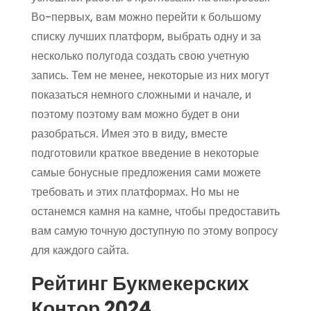
Во-первых, вам можно перейти к большому
списку лучших платформ, выбрать одну и за
несколько полугода создать свою учетную
запись. Тем не менее, некоторые из них могут
показаться немного сложными и начале, и
поэтому поэтому вам можно будет в они
разобраться. Имея это в виду, вместе
подготовили краткое введение в некоторые
самые бонусные предложения сами можете
требовать и этих платформах. Но мы не
останемся камня на камне, чтобы предоставить
вам самую точную доступную по этому вопросу
для каждого сайта.
Рейтинг Букмекерских
Контор 2024