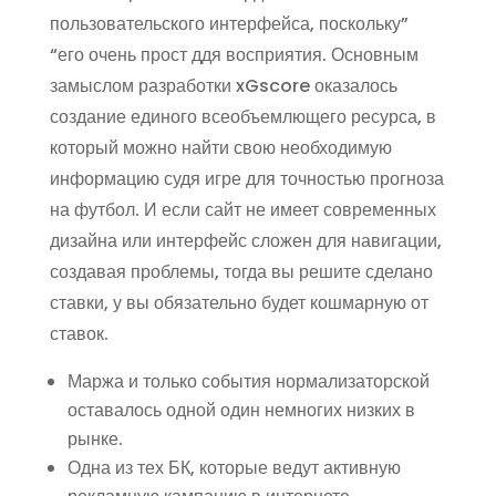
пользовательского интерфейса, поскольку”
“его очень прост ддя восприятия. Основным
замыслом разработки xGscore оказалось
создание единого всеобъемлющего ресурса, в
который можно найти свою необходимую
информацию судя игре для точностью прогноза
на футбол. И если сайт не имеет современных
дизайна или интерфейс сложен для навигации,
создавая проблемы, тогда вы решите сделано
ставки, у вы обязательно будет кошмарную от
ставок.
Маржа и только события нормализаторской
оставалось одной один немногих низких в
рынке.
Одна из тех БК, которые ведут активную