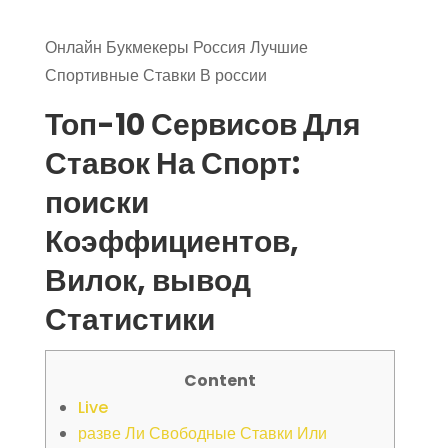
Онлайн Букмекеры Россия Лучшие
Спортивные Ставки В россии
Топ-10 Сервисов Для
Ставок На Спорт:
поиски
Коэффициентов,
Вилок, вывод
Статистики
Content
Live
разве Ли Свободные Ставки Или