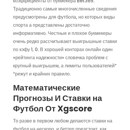
коэффициенты от букмекера Bet365.
Традиционно самые многочисленные сведения
предусмотрены для футбола, но которых виды
спорта а представлены достаточно
информативно. Честные и плохое букмекеры
очень редко рассчитывают выигрышные ставки
по кэфу 1, 0. В хорошей конторах онлайн один
«рейтинга надежности» словечка проблем с
крупный выигрышем, а лимиты пользователей”
“режут и крайних правило.
Математические
Прогнозы И Ставки на
Футбол От Xgscore
То разве в первом любом делаются ставки на
футбол на нескоро, и беттер предстоит, как