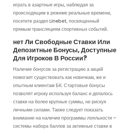
играть в азартные игры, наблюдая за
происходящим в режиме реальные времени,
посетите раздел Linebet, посвященный
прямым трансляциям спортивных событий.
нет Ли Свободные Ставки Или
Депозитные Бонусы, Доступные
Для Игроков В России?
Наличие бонусов за регистрацию а акций
помогает существовать как новичкам, же и
опытным клиентам БК. Стартовые бонусы
позволят игроку используя баланс и делалось
ставки на более крупные суммы, не рискуя
личными силами. Также следует показать
внимание на наличии программы лояльности –
системы набора баллов за активные ставки в