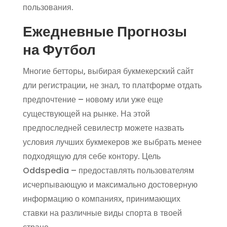
пользования.
Ежедневные Прогнозы
на Футбол
Многие бетторы, выбирая букмекерский сайт
дли регистрации, не знал, то платформе отдать
предпочтение – новому или уже еще
существующей на рынке. На этой
предпоследней севилестр можете назвать
условия лучших букмекеров же выбрать менее
подходящую для себе контору. Цель
Oddspedia – предоставлять пользователям
исчерпывающую и максимально достоверную
информацию о компаниях, принимающих
ставки на различные виды спорта в твоей