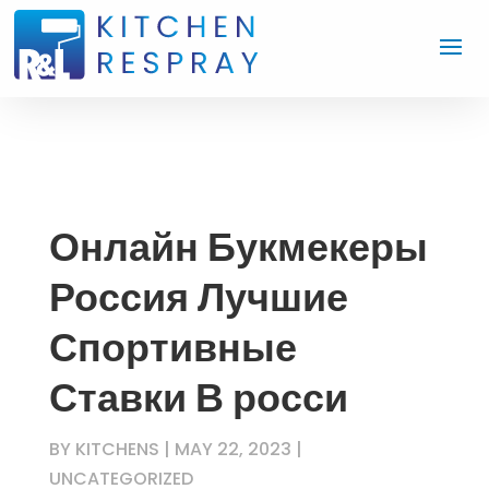
Онлайн Букмекеры
Россия Лучшие
Спортивные
Ставки В росси
BY
KITCHENS
|
MAY 22, 2023
|
UNCATEGORIZED