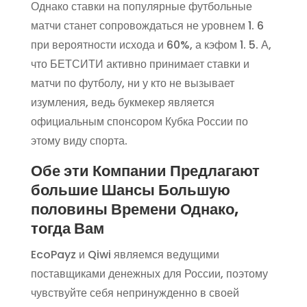
Однако ставки на популярные футбольные
матчи станет сопровождаться не уровнем 1. 6
при вероятности исхода и 60%, а кэфом 1. 5. А,
что БЕТСИТИ активно принимает ставки и
матчи по футболу, ни у кто не вызывает
изумления, ведь букмекер является
официальным спонсором Кубка России по
этому виду спорта.
Обе эти Компании Предлагают
большие Шансы Большую
половины Времени Однако,
тогда Вам
EcoPayz и Qiwi являемся ведущими
поставщиками денежных для России, поэтому
чувствуйте себя непринужденно в своей