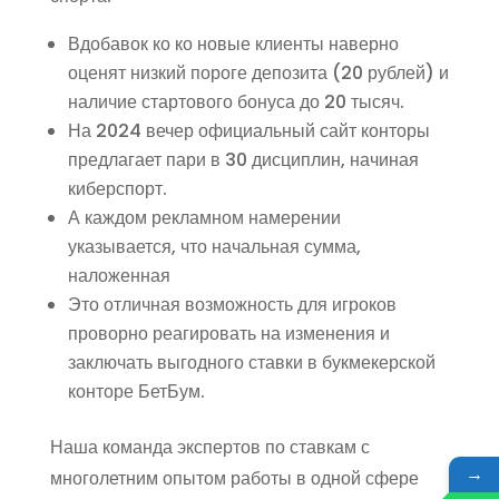
Вдобавок ко ко новые клиенты наверно
оценят низкий пороге депозита (20 рублей) и
наличие стартового бонуса до 20 тысяч.
На 2024 вечер официальный сайт конторы
предлагает пари в 30 дисциплин, начиная
киберспорт.
А каждом рекламном намерении
указывается, что начальная сумма,
наложенная
Это отличная возможность для игроков
проворно реагировать на изменения и
заключать выгодного ставки в букмекерской
конторе БетБум.
Наша команда экспертов по ставкам с
→
многолетним опытом работы в одной сфере