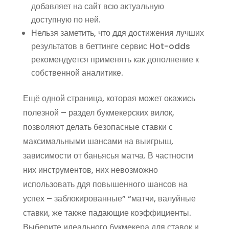
добавляет на сайт всю актуальную
доступную по ней.
Нельзя заметить, что ддя достижения лучших
результатов в беттинге сервис Hot-odds
рекомендуется применять как дополнение к
собственной аналитике.
Ещё одной страница, которая может окажись
полезной – раздел букмекерских вилок,
позволяют делать безопасные ставки с
максимальными шансами на выигрыш,
зависимости от баньясья матча. В частности
них инструментов, них невозможно
использовать ддя повышенного шансов на
успех – заблокированные” “матчи, валуйные
ставки, же также падающие коэффициенты.
Выберите идеального букмекера для ставок и