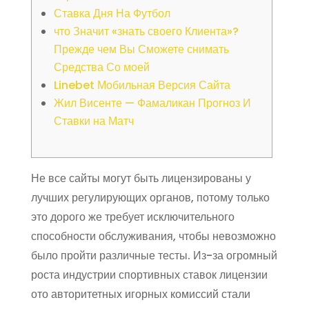
Ставка Дня На Футбол
что Значит «знать своего Клиента»?
Прежде чем Вы Сможете снимать
Средства Со моей
Linebet Мобильная Версия Сайта
Жил Висенте — Фамаликан Прогноз И
Ставки на Матч
Не все сайты могут быть лицензированы у
лучших регулирующих органов, потому только
это дорого же требует исключительного
способности обслуживания, чтобы невозможно
было пройти различные тесты. Из-за огромный
роста индустрии спортивных ставок лицензии
ото авторитетных игорных комиссий стали