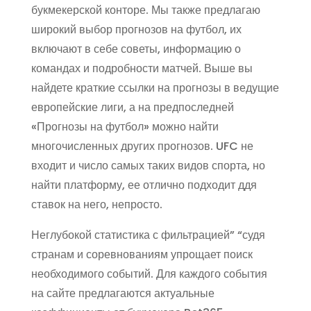
букмекерской конторе. Мы также предлагаю
широкий выбор прогнозов на футбол, их
включают в себе советы, информацию о
командах и подробности матчей. Выше вы
найдете краткие ссылки на прогнозы в ведущие
европейские лиги, а на предпоследней
«Прогнозы на футбол» можно найти
многочисленных других прогнозов. UFC не
входит и число самых таких видов спорта, но
найти платформу, ее отлично подходит ддя
ставок на него, непросто.
Неглубокой статистика с фильтрацией” “судя
странам и соревнованиям упрощает поиск
необходимого событий. Для каждого события
на сайте предлагаются актуальные